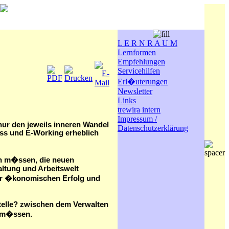
L E R N R A U M
Lernformen
Empfehlungen
Servicehilfen
Erl�uterungen
Newsletter
Links
trewira intern
Impressum /
nur den jeweils inneren Wandel
Datenschutzerklärung
ss und E-Working erheblich
en m�ssen, die neuen
altung und Arbeitswelt
f�r �konomischen Erfolg und
telle? zwischen dem Verwalten
n m�ssen.