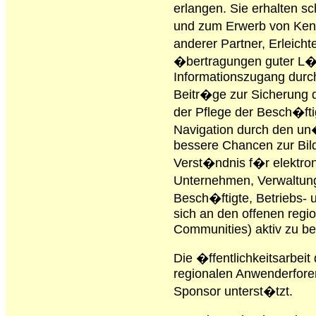
erlangen. Sie erhalten s
und zum Erwerb von Kenn
anderer Partner, Erleicht
�bertragungen guter L�
Informationszugang durch
Beitr�ge zur Sicherung d
der Pflege der Besch�fti
Navigation durch den un�
bessere Chancen zur Bil
Verst�ndnis f�r elek­tro
Unternehmen, Verwaltung
Besch�ftigte, Betriebs- 
sich an den offenen reg
Com­munities) aktiv zu bet
Die �ffentlichkeitsarbeit 
regionalen Anwenderforen
Sponsor unterst�tzt.