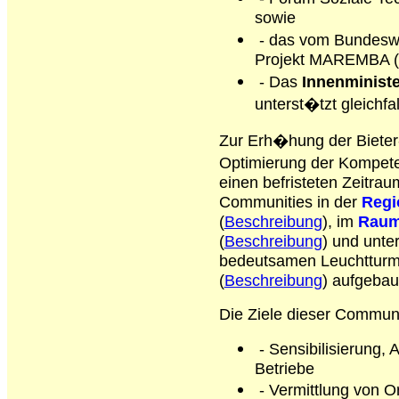
sowie
- das vom Bundeswi
Projekt MAREMBA (
- Das
Innenminist
unterst�tzt gleichfall
Zur Erh�hung der Bieter
Optimierung der Kompete
einen befristeten Zeitra
Com­munities in der
Regi
(
Beschreibung
), im
Raum
(
Beschreibung
) und unt
bedeutsamen Leuchtturm
(
Beschreibung
) aufgebau
Die Ziele dieser Communi
- Sensibilisierung,
Betriebe
- Vermittlung von O