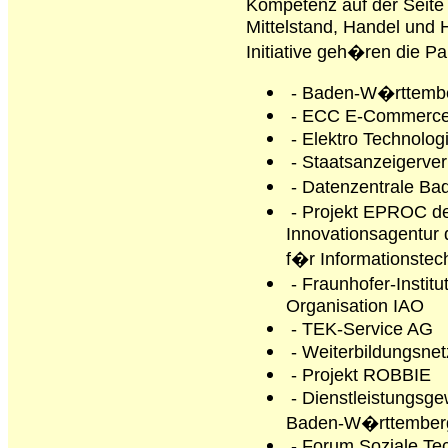
Kompetenz auf der Seite
Mittelstand, Handel und 
Initiative geh�ren die Pa
- Baden-W�rttembe
- ECC E-Commerce C
- Elektro Technolog
- Staatsanzeigerver
- Datenzentrale B
- Projekt EPROC 
Innovationsagentur
f�r Informationstec
- Fraunhofer-Institu
Organisation IAO
- TEK-Service AG
- Weiterbildungsne
- Projekt ROBBIE
- Dienstleistungsge
Baden-W�rttember
- Forum Soziale Tec