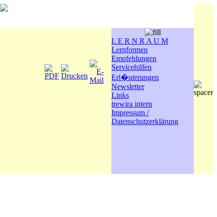
L E R N R A U M
Lernformen
Empfehlungen
Servicehilfen
Erl�uterungen
Newsletter
Links
trewira intern
Impressum /
Datenschutzerklärung