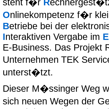
steht f�r
R
echnergest�tz
O
nlinekompetenz f�r kle
B
etriebe bei der elektron
I
nteraktiven Vergabe im
E
E-Business. Das Projekt
Unternehmen TEK Service
unterst�tzt.
Dieser M�ssinger Weg
w
sich neuen Wegen der G