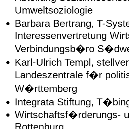
Umweltsoziologie
Barbara Bertrang, T-Sys
Interessenvertretung Wirts
Verbindungsb�ro S�dw
Karl-Ulrich Templ, stellve
Landeszentrale f�r polit
W�rttemberg
Integrata Stiftung, T�bin
Wirtschaftsf�rderungs- 
Rottenburg