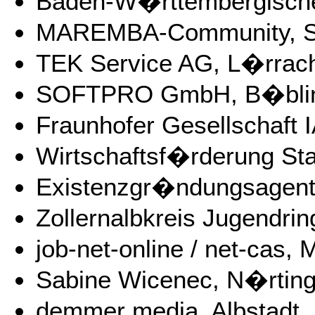
Baden-W�rttembergischer
MAREMBA-Community, St
TEK Service AG, L�rrac
SOFTPRO GmbH, B�bli
Fraunhofer Gesellschaft I
Wirtschaftsf�rderung S
Existenzgr�ndungsagen
Zollernalbkreis Jugendrin
job-net-online / net-cas,
Sabine Wicenec, N�rting
demmer media, Albstadt