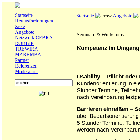
Startseite
Startseite
Angebote
Herausforderungen
Ziele
Angebote
Seminare & Workshops
Netzwerk CEBRA
ROBBIE
Kompetenz im Umgang m
TREWIRA
MAREMBA
Partner
Referenzen
Moderation
Usability – Pflicht oder
Kundenorientierung in el
Stunden
Termine, Teilne
nach Vereinbarung festge
Barrieren einreißen – 
über Bedarfsorientierung
5 Stunden
Termine, Teiln
werden nach Vereinbarun